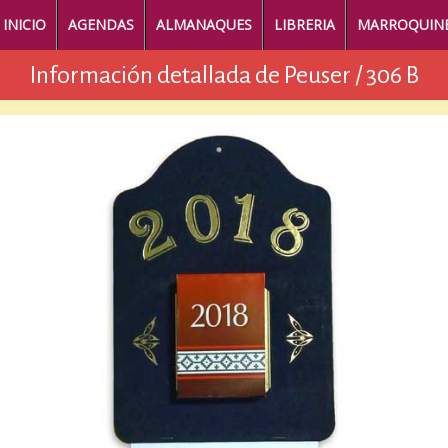
INICIO
AGENDAS
ALMANAQUES
LIBRERIA
MARROQUINE
Información detallada de Peuser / 306 B