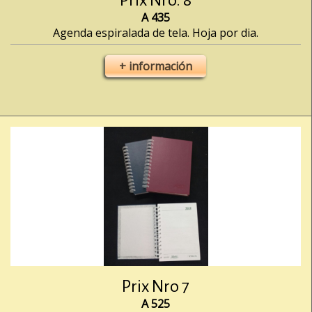
Prix Nro. 8
A 435
Agenda espiralada de tela. Hoja por dia.
+ información
Prix Nro 7
A 525